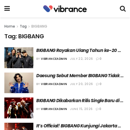
Home
Tag
BIGBANG
Tag:
BIGBANG
BIGBANG Rayakan Ulang Tahun ke-20 
dengan Acara Gratis di Sungai Han
BY
VIBRANCEADMIN
JULY 22, 2026
0
Daesung Sebut Member BIGBANG Tidak 
Pernah Memiliki Konflik Internal
BY
VIBRANCEADMIN
JULY 20, 2026
0
BIGBANG Dikabarkan Rilis Single Baru di 
Bulan Agustus Mendatang
BY
VIBRANCEADMIN
JUNE 15, 2026
0
It’s Official! BIGBANG Kunjungi Jakarta 