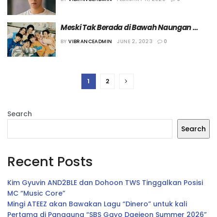
Meski Tak Berada di Bawah Naungan 
Agensi yang Sama, 5 Grup Idol Ini Tetap 
BY
VIBRANCEADMIN
JUNE 2, 2023
0
Awet dan Kompak
1
2
Search
Search
Recent Posts
Kim Gyuvin AND2BLE dan Dohoon TWS Tinggalkan Posisi
MC “Music Core”
Mingi ATEEZ akan Bawakan Lagu “Dinero” untuk kali
Pertama di Panggung “SBS Gayo Daejeon Summer 2026”