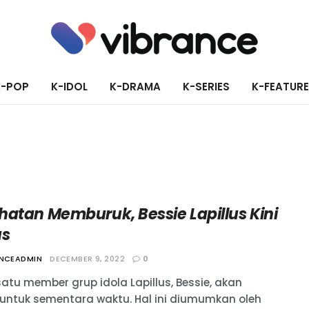
K-POP
K-IDOL
K-DRAMA
K-SERIES
K-FEATUR
hatan Memburuk, Bessie Lapillus Kini
us
ANCEADMIN
DECEMBER 9, 2022
0
atu member grup idola Lapillus, Bessie, akan
 untuk sementara waktu. Hal ini diumumkan oleh