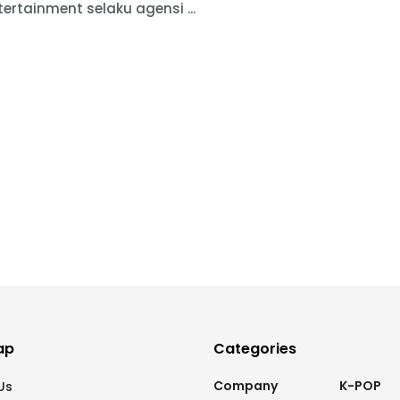
ertainment selaku agensi ...
ap
Categories
Company
K-POP
Us