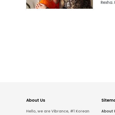
Rexha. H
About Us
Sitem
Hello, we are Vibrance, #1 Korean
About 