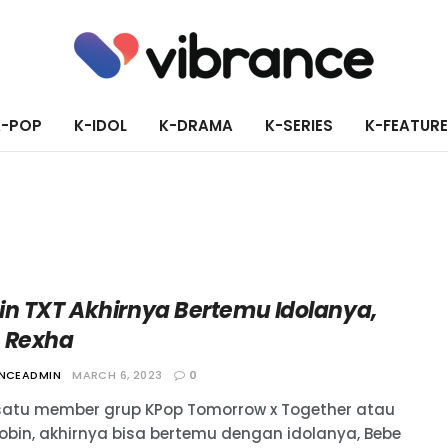
K-POP
K-IDOL
K-DRAMA
K-SERIES
K-FEATUR
in TXT Akhirnya Bertemu Idolanya,
 Rexha
ANCEADMIN
MARCH 6, 2023
0
satu member grup KPop Tomorrow x Together atau
oobin, akhirnya bisa bertemu dengan idolanya, Bebe