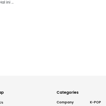
al ini ...
ap
Categories
Company
K-POP
Us