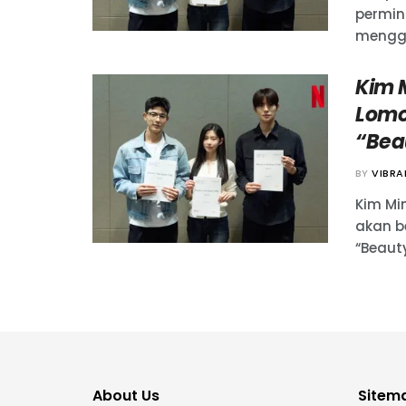
permin
mengga
Kim 
Lomo
“Bea
BY
VIBR
Kim Mi
akan b
“Beauty
About Us
Sitem