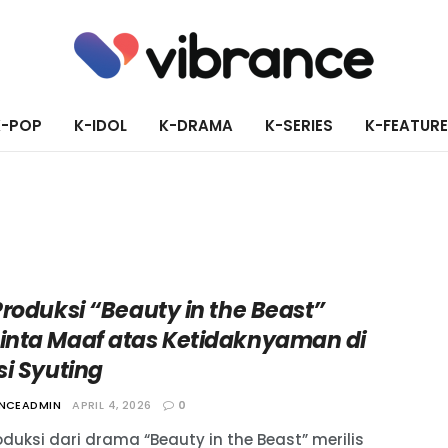
K-POP
K-IDOL
K-DRAMA
K-SERIES
K-FEATUR
Produksi “Beauty in the Beast”
nta Maaf atas Ketidaknyaman di
si Syuting
ANCEADMIN
APRIL 4, 2026
0
duksi dari drama “Beauty in the Beast” merilis