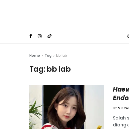
Home
Tag
bb lab
Tag:
bb lab
Haew
Endo
BY
VIBR
Salah 
diangk