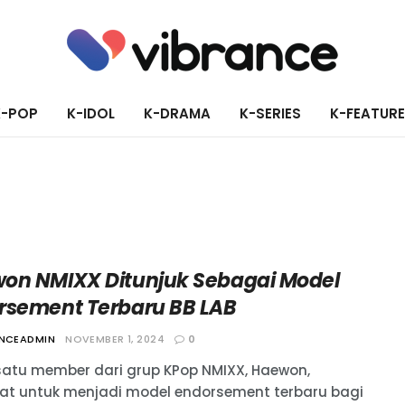
K-POP
K-IDOL
K-DRAMA
K-SERIES
K-FEATUR
on NMIXX Ditunjuk Sebagai Model
rsement Terbaru BB LAB
ANCEADMIN
NOVEMBER 1, 2024
0
satu member dari grup KPop NMIXX, Haewon,
at untuk menjadi model endorsement terbaru bagi