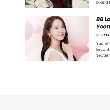
brand 
BB L
Yoon
BY
VIBR
YoonA 
kecant
Septemb