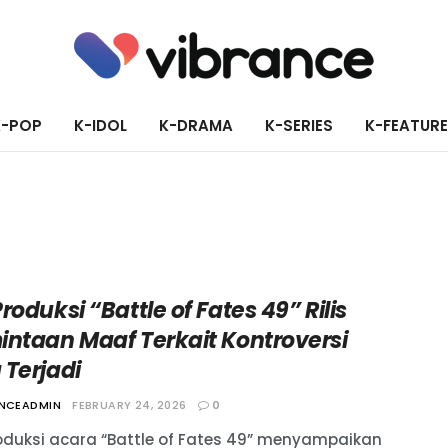
K-POP
K-IDOL
K-DRAMA
K-SERIES
K-FEATUR
roduksi “Battle of Fates 49” Rilis
intaan Maaf Terkait Kontroversi
 Terjadi
ANCEADMIN
FEBRUARY 24, 2026
0
oduksi acara “Battle of Fates 49” menyampaikan