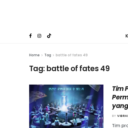
Home
Tag
battle of fates 49
Tag:
battle of fates 49
Tim P
Perm
yang
BY
VIBR
Tim pr