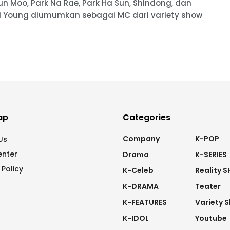
un Moo, Park Na Rae, Park Ha Sun, Shindong, dan
i Young diumumkan sebagai MC dari variety show
ap
Categories
Company
K-POP
Us
enter
Drama
K-SERIES
 Policy
K-Celeb
Reality 
K-DRAMA
Teater
K-FEATURES
Variety 
K-IDOL
Youtube