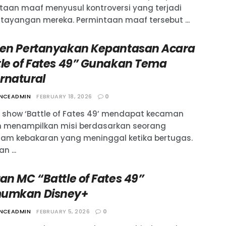
taan maaf menyusul kontroversi yang terjadi
tayangan mereka. Permintaan maaf tersebut ...
zen Pertanyakan Kepantasan Acara
tle of Fates 49” Gunakan Tema
rnatural
ANCEADMIN
FEBRUARY 18, 2026
0
y show ‘Battle of Fates 49’ mendapat kecaman
h menampilkan misi berdasarkan seorang
m kebakaran yang meninggal ketika bertugas.
 ...
an MC “Battle of Fates 49”
umkan Disney+
ANCEADMIN
FEBRUARY 5, 2026
0