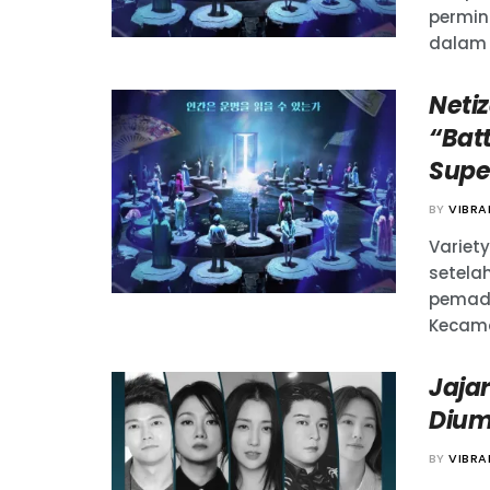
permin
dalam 
Neti
“Bat
Supe
BY
VIBR
Variet
setela
pemada
Kecaman
Jajar
Dium
BY
VIBR