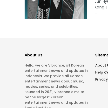
Jun Hy
Kang J
...
About Us
Sitem
Hello, we are Vibrance, #1 Korean
About 
entertainment news and updates in
Help C
Indonesia. We provide all Korean
Privacy
entertainment news about music,
movies, series, and celebrities.
Founded in 2021, Vibrance aims to
be the largest Korean
entertainment news and updates in
South East Asia.