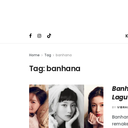
Home
Tag
banhana
Tag:
banhana
Banh
Lagu 
BY
VIBR
Banhan
remake