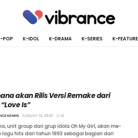
K-POP
K-IDOL
K-DRAMA
K-SERIES
K-FEATUR
ana akan Rilis Versi Remake dari
“Love Is”
ANCEADMIN
AUGUST 10, 2022
0
a, unit group dari grup idola Oh My Girl, akan me-
 lagu hits dari tahun 1993 sebagai bagian dari