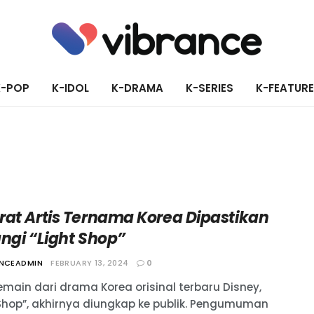
K-POP
K-IDOL
K-DRAMA
K-SERIES
K-FEATUR
rat Artis Ternama Korea Dipastikan
ngi “Light Shop”
ANCEADMIN
FEBRUARY 13, 2024
0
emain dari drama Korea orisinal terbaru Disney,
 Shop”, akhirnya diungkap ke publik. Pengumuman