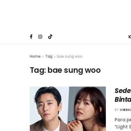
Home
Tag
bae sung woo
Tag:
bae sung woo
Sede
Binta
BY
VIBR
Para p
“Light