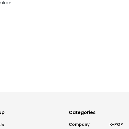
kan ...
ap
Categories
Company
K-POP
Us