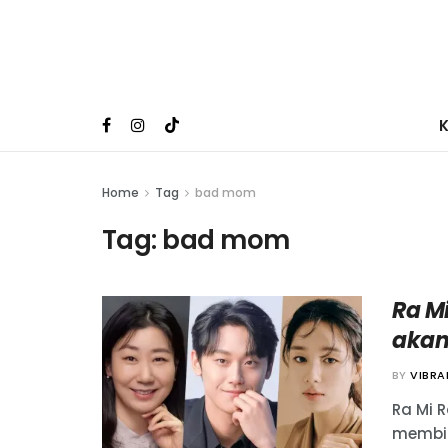
Home
Tag
bad mom
Tag:
bad mom
Ra Mi
akan
BY
VIBR
Ra Mi R
membin