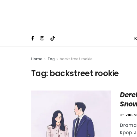
Home
Tag
backstreet rookie
Tag:
backstreet rookie
Dere
Snow
BY
VIBR
Drama 
Kpop. 