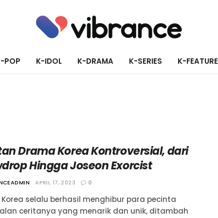
K-POP
K-IDOL
K-DRAMA
K-SERIES
K-FEATUR
tan Drama Korea Kontroversial, dari
drop Hingga Joseon Exorcist
ANCEADMIN
APRIL 17, 2023
0
Korea selalu berhasil menghibur para pecinta
Jalan ceritanya yang menarik dan unik, ditambah