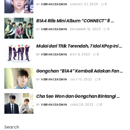
Tetap Menjadi Bagian B1A4
BY
VIBRANCEADMIN
AUGUST 21, 2024
0
B1A4 Rilis Mini Album “CONNECT” 8 
Januari 2024
BY
VIBRANCEADMIN
DECEMBER 19, 2023
0
Mulai dari Titik Terendah, 7 Idol KPop Ini 
Bantu Besarkan Nama Agensinya
BY
VIBRANCEADMIN
MAY 8, 2023
0
Gongchan “B1A4” Kembali Adakan Fan 
Meeting Setelah 3 Tahun
BY
VIBRANCEADMIN
JULY 13, 2022
0
Cha Seo Won dan Gongchan Bintangi 
Drama “Unintentional Love Story”
BY
VIBRANCEADMIN
JUNE 29, 2022
0
Search