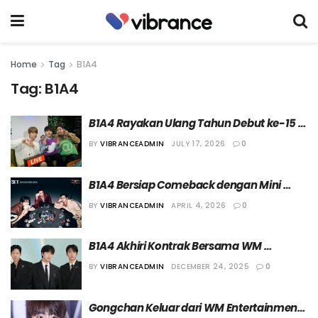
Home
Tag
B1A4
Tag:
B1A4
B1A4 Rayakan Ulang Tahun Debut ke-15 
dengan Konser Solo
BY
VIBRANCEADMIN
JULY 17, 2026
0
B1A4 Bersiap Comeback dengan Mini 
Album Kesembilan, “SET”
BY
VIBRANCEADMIN
APRIL 4, 2026
0
B1A4 Akhiri Kontrak Bersama WM 
Entertainment setelah 14 Tahun
BY
VIBRANCEADMIN
DECEMBER 24, 2025
0
Gongchan Keluar dari WM Entertainment, 