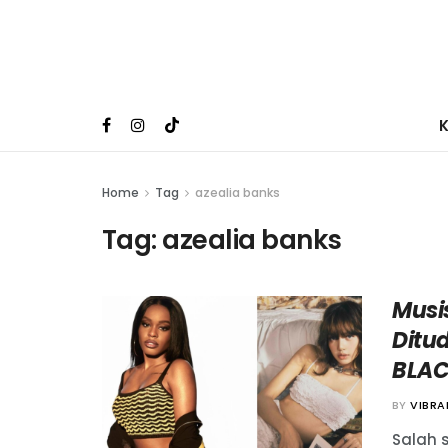
Home
Tag
azealia banks
Tag:
azealia banks
Musi
Ditu
BLAC
BY
VIBR
Salah s