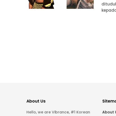
ditudu
kepada 
About Us
Sitem
Hello, we are Vibrance, #1 Korean
About 