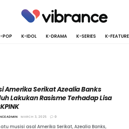
K-POP
K-IDOL
K-DRAMA
K-SERIES
K-FEATUR
si Amerika Serikat Azealia Banks
duh Lakukan Rasisme Terhadap Lisa
KPINK
ANCEADMIN
MARCH 3, 2025
0
atu musisi asal Amerika Serikat, Azealia Banks,