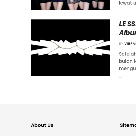
lewat u
LE S
Albu
BY
VIBR
Setela
bulan l
mengum
...
About Us
Sitem