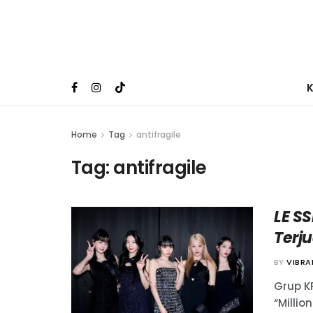
Home
Tag
antifragile
Tag:
antifragile
LE S
Terju
BY
VIBR
Grup K
“Millio