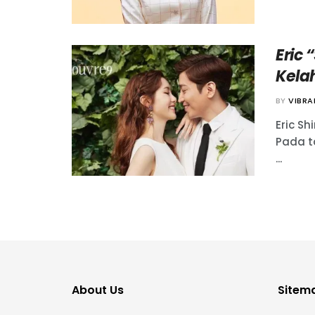
Eric
Kela
BY
VIBR
Eric Sh
Pada t
...
About Us
Sitem