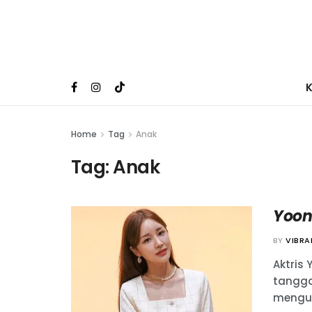
Home
Tag
Anak
Tag:
Anak
Yoon
BY
VIBR
Aktris
tanggal
mengum