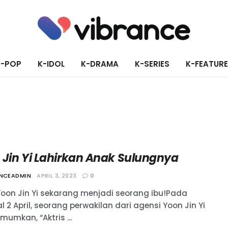
K-POP
K-IDOL
K-DRAMA
K-SERIES
K-FEATUR
 Jin Yi Lahirkan Anak Sulungnya
ANCEADMIN
APRIL 3, 2023
0
 Yoon Jin Yi sekarang menjadi seorang ibu!Pada
 2 April, seorang perwakilan dari agensi Yoon Jin Yi
umkan, “Aktris ...