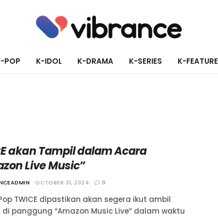
K-POP
K-IDOL
K-DRAMA
K-SERIES
K-FEATUR
E akan Tampil dalam Acara
zon Live Music”
ANCEADMIN
OCTOBER 31, 2024
0
Pop TWICE dipastikan akan segera ikut ambil
 di panggung “Amazon Music Live” dalam waktu