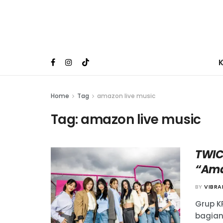
Home
Tag
amazon live music
Tag:
amazon live music
TWIC
“Ama
BY
VIBR
Grup K
bagian