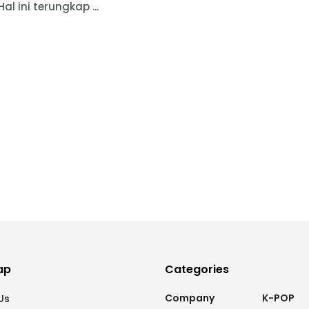
Hal ini terungkap ...
ap
Categories
Company
K-POP
Us