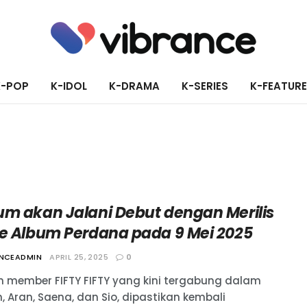
K-POP
K-IDOL
K-DRAMA
K-SERIES
K-FEATUR
um akan Jalani Debut dengan Merilis
le Album Perdana pada 9 Mei 2025
ANCEADMIN
APRIL 25, 2025
0
 member FIFTY FIFTY yang kini tergabung dalam
, Aran, Saena, dan Sio, dipastikan kembali