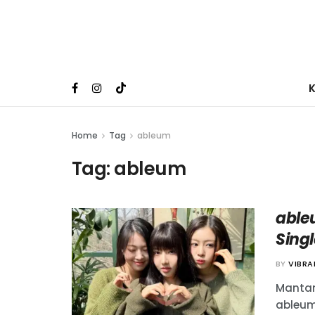
Home
Tag
ableum
Tag:
ableum
able
Sing
BY
VIBR
Mantan
ableum