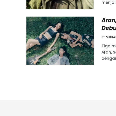
menjal
Aran,
Debu
BY
VIBR
Tiga m
Aran, 
dengan 