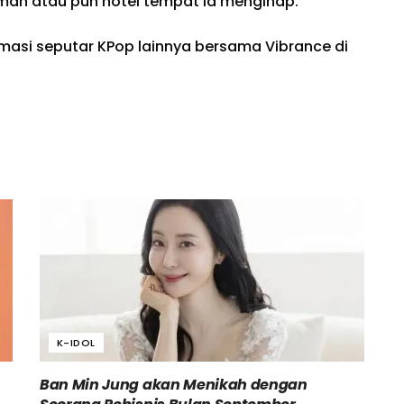
mah atau pun hotel tempat ia menginap.
rmasi seputar KPop lainnya bersama Vibrance di
K-IDOL
h
Ban Min Jung akan Menikah dengan