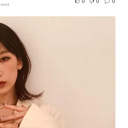
0
0
0
 read