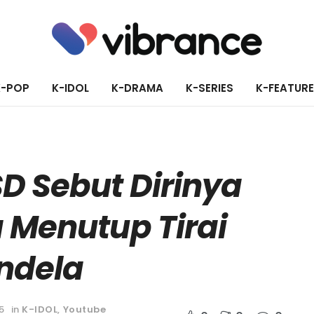
K-POP
K-IDOL
K-DRAMA
K-SERIES
K-FEATUR
D Sebut Dirinya
 Menutup Tirai
ndela
5
in
K-IDOL
,
Youtube