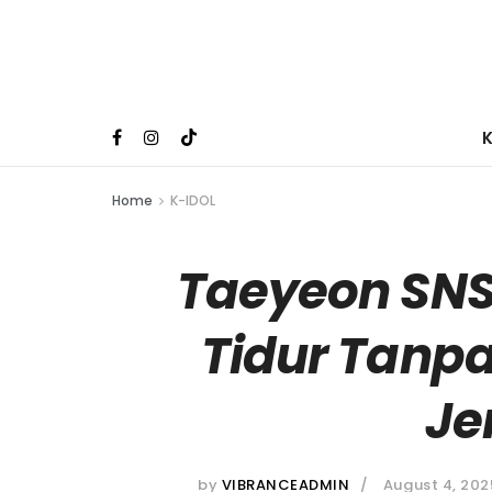
Home
K-IDOL
Taeyeon SNS
Tidur Tanpa
Je
by
VIBRANCEADMIN
August 4, 202