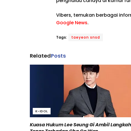
penghalau cahaya di kamar ru
Vibers, temukan berbagai info
Google News
.
Tags:
taeyeon snsd
Related
Posts
K-IDOL
Kuasa Hukum Lee Seung Gi Ambil Langka