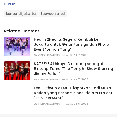
C
K-POP
a
T
t
konser di jakarta
taeyeon snsd
a
e
g
g
s
o
Related Content
:
r
i
Hearts2Hearts Segera Kembali ke
e
Jakarta untuk Gelar Fansign dan Photo
s
Event "Lemon Tang"
:
BY
VIBRANCEADMIN
AUGUST 7, 2026
KATSEYE Akhirnya Diundang sebagai
Bintang Tamu "The Tonight Show Starring
Jimmy Fallon"
BY
VIBRANCEADMIN
AUGUST 7, 2026
Lee Su-hyun AKMU Dilaporkan Jadi Musisi
Ketiga yang Berpartisipasi dalam Project
"J-POP REMAKE"
BY
VIBRANCEADMIN
AUGUST 6, 2026