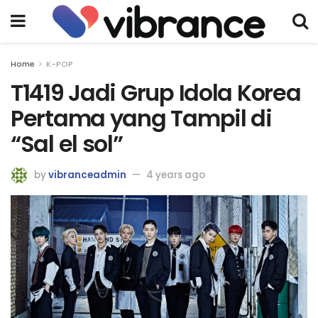
Home
K-POP
T1419 Jadi Grup Idola Korea
Pertama yang Tampil di
“Sal el sol”
by
vibranceadmin
4 years ago