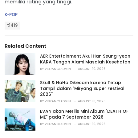
memiliki rating yang tinggi.
C
K-POP
a
T
t
t1419
a
e
g
g
s
o
Related Content
:
r
i
AER Entertainment Akui Han Seung-yeon
e
KARA Tengah Alami Masalah Kesehatan
s
BY
VIBRANCEADMIN
AUGUST 10, 2026
:
Skull & HaHa Dikecam karena Tetap
Tampil dalam "Miryang Super Festival
2026"
BY
VIBRANCEADMIN
AUGUST 10, 2026
EVAN akan Merilis Mini Album "DEATH OF
ME" pada 7 September 2026
BY
VIBRANCEADMIN
AUGUST 10, 2026