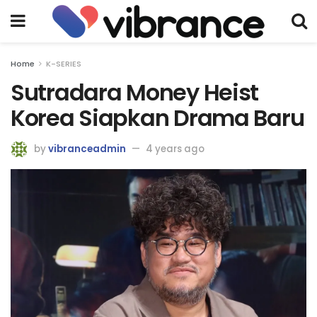
Home
K-SERIES
Sutradara Money Heist
Korea Siapkan Drama Baru
by
vibranceadmin
4 years ago