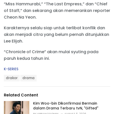
“Miss Hammurabi,” “The Last Empress,” dan “Chief
of Staff,” dan sekarang akan memerankan reporter
Cheon Na Yeon.
Karakternya selalu siap untuk terlibat konflik dan
akan menjadi citra yang belum pernah ditunjukkan
Lee Elijah.
“Chronicle of Crime” akan mulai syuting pada
paruh kedua tahun ini.
C
K-SERIES
a
T
t
drakor
drama
a
e
g
g
s
o
Related Content
:
r
i
Kim Woo-bin Dikonfirmasi Bermain
e
dalam Drama Terbaru tvN, "Gifted"
s
BY
VIBRANCEADMIN
AUGUST 5, 2026