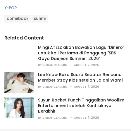
C
K-POP
🫀 2025.11.05 6PM (KST)
#선미
a
T
t
comeback
sunmi
#SUNMI
#HEART_MAID
a
e
pic.twitter.com/2Wx6EOekG4
g
g
s
o
Related Content
:
— 선미 SUNMI (@official_sunmi_)
October 23,
r
i
2025
Mingi ATEEZ akan Bawakan Lagu "Dinero"
e
untuk kali Pertama di Panggung "SBS
s
Gayo Daejeon Summer 2026"
:
BY
VIBRANCEADMIN
AUGUST 7, 2026
Lee Know Buka Suara Seputar Rencana
Member Stray Kids setelah Jalani Wamil
BY
VIBRANCEADMIN
AUGUST 7, 2026
Suyun Rocket Punch Tinggalkan Woollim
Entertainment setelah Kontraknya
Berakhir
BY
VIBRANCEADMIN
AUGUST 7, 2026