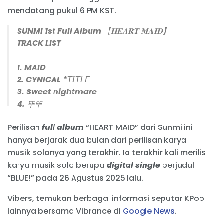
mendatang pukul 6 PM KST.
SUNMI 1st Full Album 【𝐇𝐄𝐀𝐑𝐓 𝐌𝐀𝐈𝐃】
TRACK LIST
1. MAID
2. CYNICAL *𝘛𝘐𝘛𝘓𝘌
3. Sweet nightmare
4. 뚜뚜
5. 미니스커트
Perilisan
full album
“HEART MAID” dari Sunmi ini
6. Tuberose
hanya berjarak dua bulan dari perilisan karya
7. Bass(ad)
musik solonya yang terakhir. Ia terakhir kali merilis
8. BLUE!
9. Balloon in Love
karya musik solo berupa
digital single
berjudul
10. Happy af
“BLUE!” pada 26 Agustus 2025 lalu.
11. 새벽산책
Vibers, temukan berbagai informasi seputar KPop
12. Bath
lainnya bersama Vibrance di
Google News
.
13. 긴긴밤