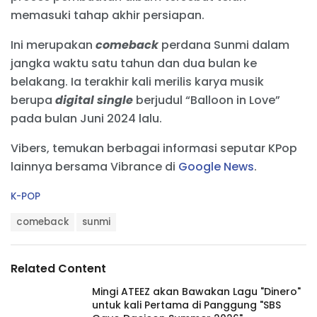
memasuki tahap akhir persiapan.
Ini merupakan
comeback
perdana Sunmi dalam
jangka waktu satu tahun dan dua bulan ke
belakang. Ia terakhir kali merilis karya musik
berupa
digital single
berjudul “Balloon in Love”
pada bulan Juni 2024 lalu.
Vibers, temukan berbagai informasi seputar KPop
lainnya bersama Vibrance di
Google News
.
C
K-POP
a
T
t
comeback
sunmi
a
e
g
g
s
o
Related Content
:
r
i
Mingi ATEEZ akan Bawakan Lagu "Dinero"
e
untuk kali Pertama di Panggung "SBS
s