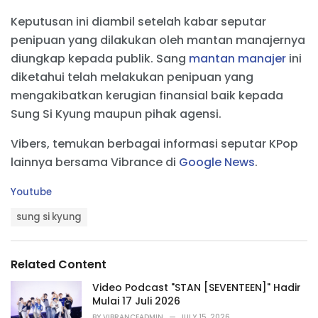
Keputusan ini diambil setelah kabar seputar
penipuan yang dilakukan oleh mantan manajernya
diungkap kepada publik. Sang
mantan manajer
ini
diketahui telah melakukan penipuan yang
mengakibatkan kerugian finansial baik kepada
Sung Si Kyung maupun pihak agensi.
Vibers, temukan berbagai informasi seputar KPop
lainnya bersama Vibrance di
Google News
.
C
Youtube
a
T
t
sung si kyung
a
e
g
g
s
o
Related Content
:
r
i
Video Podcast "STAN [SEVENTEEN]" Hadir
e
Mulai 17 Juli 2026
s
BY
VIBRANCEADMIN
JULY 15, 2026