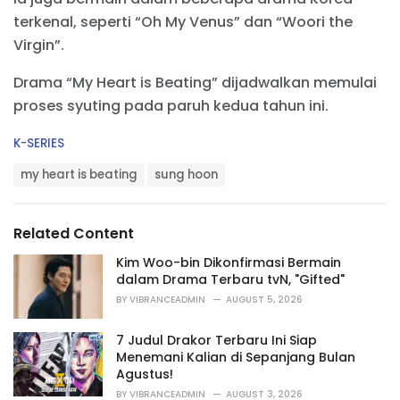
terkenal, seperti “Oh My Venus” dan “Woori the
Virgin”.
Drama “My Heart is Beating” dijadwalkan memulai
proses syuting pada paruh kedua tahun ini.
C
K-SERIES
a
T
t
my heart is beating
sung hoon
a
e
g
g
s
o
Related Content
:
r
i
Kim Woo-bin Dikonfirmasi Bermain
e
dalam Drama Terbaru tvN, "Gifted"
s
BY
VIBRANCEADMIN
AUGUST 5, 2026
:
7 Judul Drakor Terbaru Ini Siap
Menemani Kalian di Sepanjang Bulan
Agustus!
BY
VIBRANCEADMIN
AUGUST 3, 2026