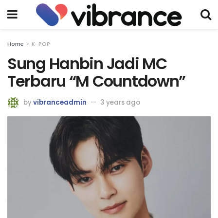
Home
K-POP
Sung Hanbin Jadi MC
Terbaru “M Countdown”
by
vibranceadmin
3 years ago