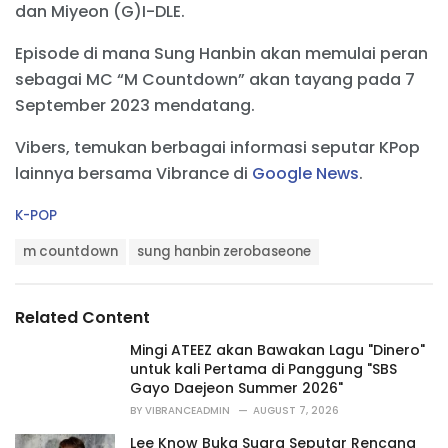
dan Miyeon (G)I-DLE.
Episode di mana Sung Hanbin akan memulai peran
sebagai MC “M Countdown” akan tayang pada 7
September 2023 mendatang.
Vibers, temukan berbagai informasi seputar KPop
lainnya bersama Vibrance di
Google News
.
C
K-POP
a
T
t
m countdown
sung hanbin zerobaseone
a
e
g
g
s
o
Related Content
:
r
i
Mingi ATEEZ akan Bawakan Lagu "Dinero"
e
untuk kali Pertama di Panggung "SBS
s
Gayo Daejeon Summer 2026"
:
BY
VIBRANCEADMIN
AUGUST 7, 2026
Lee Know Buka Suara Seputar Rencana