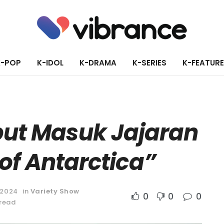
K-POP
K-IDOL
K-DRAMA
K-SERIES
K-FEATUR
but Masuk Jajaran
of Antarctica”
 2024
in
Variety Show
0
0
0
 read