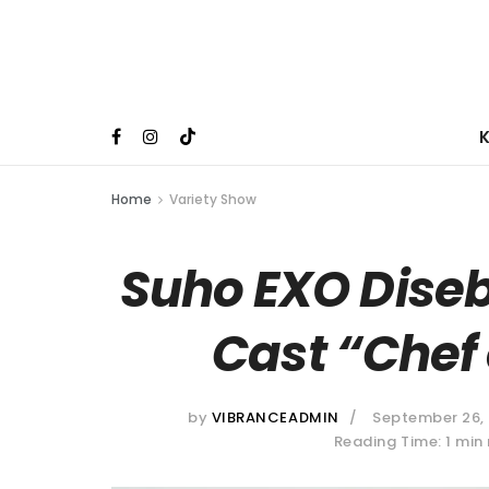
Home
Variety Show
Suho EXO Dise
Cast “Chef 
by
VIBRANCEADMIN
September 26,
Reading Time: 1 min