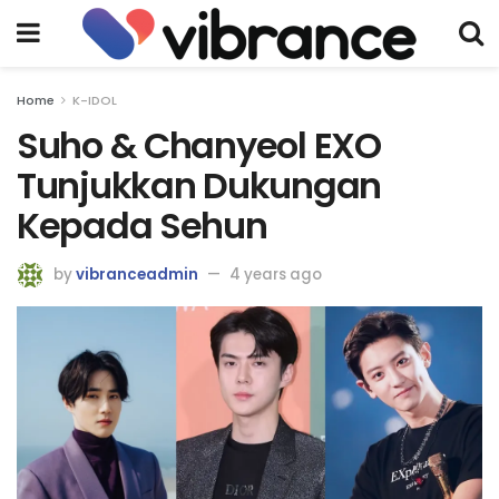
Home
K-IDOL
Suho & Chanyeol EXO
Tunjukkan Dukungan
Kepada Sehun
by
vibranceadmin
4 years ago