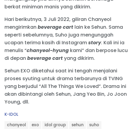
berkat miniman manis yang dikirim.
Hari berikutnya, 3 Juli 2022, giliran Chanyeol
mengirimkan
beverage cart
lain ke Sehun. Sama
seperti sebelumnya, Suho juga mengunggah
ucapan terima kasih di Instagram
story
. Kali ini ia
menulis “
chanyeol-hyung
kami” dan berpose lucu
di depan
beverage cart
yang dikirim.
Sehun EXO diketahui saat ini tengah menjalani
proses syuting untuk drama terbarunya di TVING
yang berjudul “All The Things We Loved”. Drama ini
akan dibintangi oleh Sehun, Jang Yeo Bin, Jo Joon
Young, dll.
C
K-IDOL
a
T
t
chanyeol
exo
idol group
sehun
suho
a
e