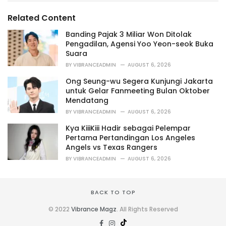
g
g
s
o
Related Content
:
r
i
Banding Pajak 3 Miliar Won Ditolak
e
Pengadilan, Agensi Yoo Yeon-seok Buka
s
Suara
:
BY
VIBRANCEADMIN
AUGUST 6, 2026
Ong Seung-wu Segera Kunjungi Jakarta
untuk Gelar Fanmeeting Bulan Oktober
Mendatang
BY
VIBRANCEADMIN
AUGUST 6, 2026
Kya KiiiKiii Hadir sebagai Pelempar
Pertama Pertandingan Los Angeles
Angels vs Texas Rangers
BY
VIBRANCEADMIN
AUGUST 6, 2026
BACK TO TOP
© 2022
Vibrance Magz
. All Rights Reserved