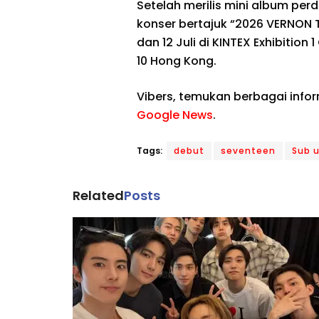
Setelah merilis mini album per
konser bertajuk “2026 VERNON TH
dan 12 Juli di KINTEX Exhibition 
10 Hong Kong.
Vibers, temukan berbagai info
Google News
.
Tags:
debut
seventeen
Sub u
Related
Posts