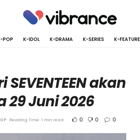
K-POP
K-IDOL
K-DRAMA
K-SERIES
K-FEATUR
ri SEVENTEEN akan
 29 Juni 2026
0
0
0
POP
Reading Time: 1 min read