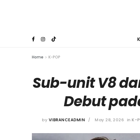
Home
K-POP
Sub-unit V8 da
Debut pada
by
VIBRANCEADMIN
May 28, 2026
in
K-