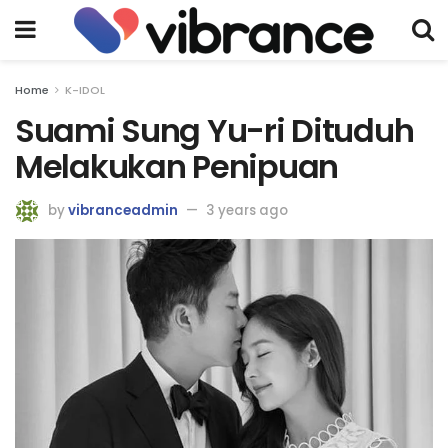
Home
K-IDOL
Suami Sung Yu-ri Dituduh
Melakukan Penipuan
by
vibranceadmin
3 years ago