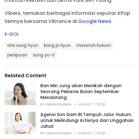
mantan kekasih dari aktris Park Min Young.
Vibers, temukan berbagai informasi seputar KPop
lainnya bersama Vibrance di
Google News
.
C
K-IDOL
a
T
t
ahn sung hyun
kang jo hyun
masalah hukum
a
e
g
penipuan
sung yu-ri
g
s
o
:
r
i
Related Content
e
s
Ban Min Jung akan Menikah dengan
:
Seorang Pebisnis Bulan September
Mendatang
BY
VIBRANCEADMIN
AUGUST 7, 2026
Agensi Son Dam Bi Tempuh Jalur Hukum
untuk Melindungi Artisnya dari Unggahan
Jahat
BY
VIBRANCEADMIN
AUGUST 7, 2026