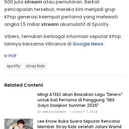
500 juta
stream
atau pemutaran. Berkat
pencapaian tersebut, mereka kini menjadi grup
KPop generasi keempat pertama yang melewati
angka 1,5 miliar
stream
akumulatif di Spotify.
Vibers, temukan berbagai informasi seputar KPop
lainnya bersama Vibrance di
Google News
.
C
K-POP
a
T
t
spotify
stray kids
a
e
g
g
s
o
Related Content
:
r
i
Mingi ATEEZ akan Bawakan Lagu "Dinero"
e
untuk kali Pertama di Panggung "SBS
s
Gayo Daejeon Summer 2026"
:
BY
VIBRANCEADMIN
AUGUST 7, 2026
Lee Know Buka Suara Seputar Rencana
Member Stray Kids setelah Jalani Wamil