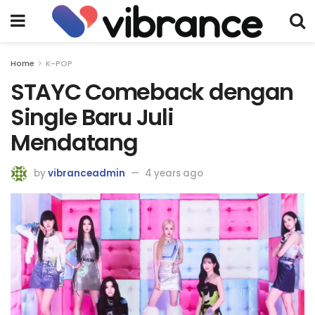
Home
K-POP
STAYC Comeback dengan
Single Baru Juli
Mendatang
by
vibranceadmin
4 years ago