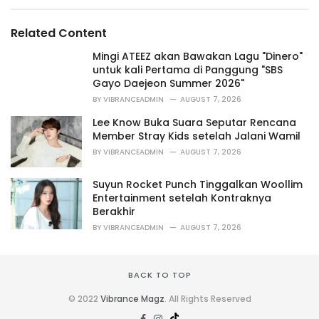
g
g
s
o
Related Content
:
r
i
Mingi ATEEZ akan Bawakan Lagu "Dinero"
e
untuk kali Pertama di Panggung "SBS
s
Gayo Daejeon Summer 2026"
:
BY
VIBRANCEADMIN
AUGUST 7, 2026
Lee Know Buka Suara Seputar Rencana
Member Stray Kids setelah Jalani Wamil
BY
VIBRANCEADMIN
AUGUST 7, 2026
Suyun Rocket Punch Tinggalkan Woollim
Entertainment setelah Kontraknya
Berakhir
BY
VIBRANCEADMIN
AUGUST 7, 2026
BACK TO TOP
© 2022
Vibrance Magz
. All Rights Reserved