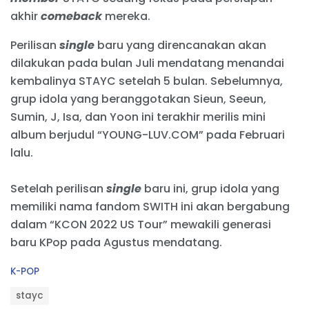
akhir
comeback
mereka.
Perilisan
single
baru yang direncanakan akan
dilakukan pada bulan Juli mendatang menandai
kembalinya STAYC setelah 5 bulan. Sebelumnya,
grup idola yang beranggotakan Sieun, Seeun,
Sumin, J, Isa, dan Yoon ini terakhir merilis mini
album berjudul “YOUNG-LUV.COM” pada Februari
lalu.
Setelah perilisan
single
baru ini, grup idola yang
memiliki nama fandom SWITH ini akan bergabung
dalam “KCON 2022 US Tour” mewakili generasi
baru KPop pada Agustus mendatang.
C
K-POP
a
T
t
stayc
a
e