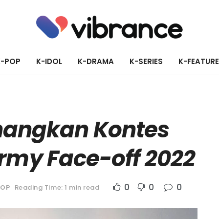
K-POP
K-IDOL
K-DRAMA
K-SERIES
K-FEATUR
angkan Kontes
Army Face-off 2022
0
0
0
POP
Reading Time: 1 min read