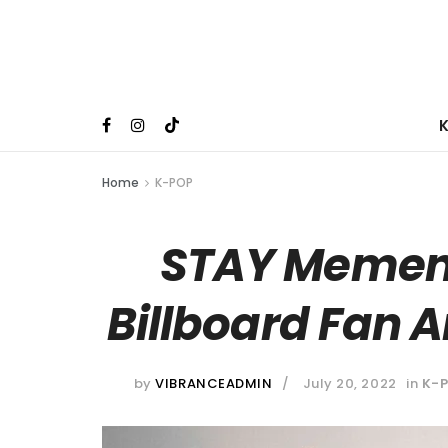
Home
K-POP
STAY Memen
Billboard Fan 
by
VIBRANCEADMIN
July 20, 2022
in
K-