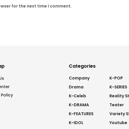
owser for the next time I comment.
ap
Categories
Company
K-POP
Us
enter
Drama
K-SERIES
 Policy
K-Celeb
Reality 
K-DRAMA
Teater
K-FEATURES
Variety 
K-IDOL
Youtube