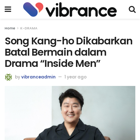
Home
K-DRAMA
Song Kang-ho Dikabarkan
Batal Bermain dalam
Drama “Inside Men”
by
vibranceadmin
1 year ago