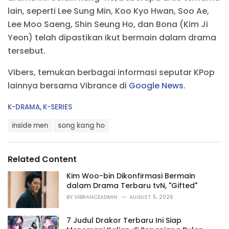
lain, seperti Lee Sung Min, Koo Kyo Hwan, Soo Ae,
Lee Moo Saeng, Shin Seung Ho, dan Bona (Kim Ji
Yeon) telah dipastikan ikut bermain dalam drama
tersebut.
Vibers, temukan berbagai informasi seputar KPop
lainnya bersama Vibrance di
Google News
.
C
K-DRAMA
,
K-SERIES
a
T
t
inside men
song kang ho
a
e
g
g
s
o
Related Content
:
r
i
Kim Woo-bin Dikonfirmasi Bermain
e
dalam Drama Terbaru tvN, "Gifted"
s
BY
VIBRANCEADMIN
AUGUST 5, 2026
:
7 Judul Drakor Terbaru Ini Siap