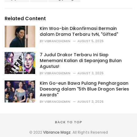
a
e
g
g
s
o
Related Content
:
r
i
Kim Woo-bin Dikonfirmasi Bermain
e
dalam Drama Terbaru tvN, "Gifted"
s
BY
VIBRANCEADMIN
AUGUST 5, 2026
:
7 Judul Drakor Terbaru Ini Siap
Menemani Kalian di Sepanjang Bulan
Agustus!
BY
VIBRANCEADMIN
AUGUST 3, 2026
Kim Go-eun Bawa Pulang Penghargaan
Daesang dalam "5th Blue Dragon Series
Awards"
BY
VIBRANCEADMIN
AUGUST 3, 2026
BACK TO TOP
© 2022
Vibrance Magz
. All Rights Reserved