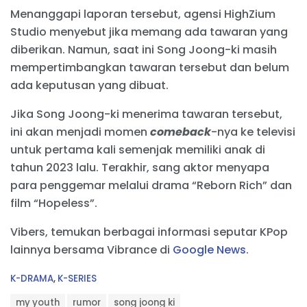
Menanggapi laporan tersebut, agensi HighZium
Studio menyebut jika memang ada tawaran yang
diberikan. Namun, saat ini Song Joong-ki masih
mempertimbangkan tawaran tersebut dan belum
ada keputusan yang dibuat.
Jika Song Joong-ki menerima tawaran tersebut,
ini akan menjadi momen
comeback
-nya ke televisi
untuk pertama kali semenjak memiliki anak di
tahun 2023 lalu. Terakhir, sang aktor menyapa
para penggemar melalui drama “Reborn Rich” dan
film “Hopeless”.
Vibers, temukan berbagai informasi seputar KPop
lainnya bersama Vibrance di
Google News
.
C
K-DRAMA
,
K-SERIES
a
T
t
my youth
rumor
song joong ki