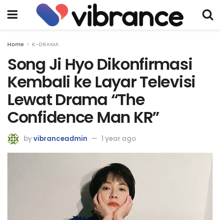
Home
K-DRAMA
Song Ji Hyo Dikonfirmasi
Kembali ke Layar Televisi
Lewat Drama “The
Confidence Man KR”
by
vibranceadmin
1 year ago