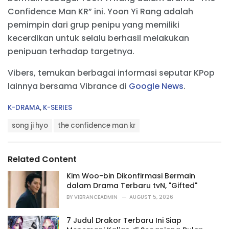
Confidence Man KR” ini. Yoon Yi Rang adalah
pemimpin dari grup penipu yang memiliki
kecerdikan untuk selalu berhasil melakukan
penipuan terhadap targetnya.
Vibers, temukan berbagai informasi seputar KPop
lainnya bersama Vibrance di
Google News
.
C
K-DRAMA
,
K-SERIES
a
T
t
song ji hyo
the confidence man kr
a
e
g
g
s
o
Related Content
:
r
i
Kim Woo-bin Dikonfirmasi Bermain
e
dalam Drama Terbaru tvN, "Gifted"
s
BY
VIBRANCEADMIN
AUGUST 5, 2026
:
7 Judul Drakor Terbaru Ini Siap