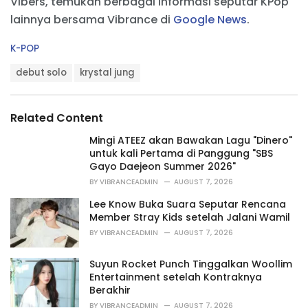
Vibers, temukan berbagai informasi seputar KPop
lainnya bersama Vibrance di
Google News
.
C
K-POP
a
T
t
debut solo
krystal jung
a
e
g
g
s
o
Related Content
:
r
i
Mingi ATEEZ akan Bawakan Lagu "Dinero"
e
untuk kali Pertama di Panggung "SBS
s
Gayo Daejeon Summer 2026"
:
BY
VIBRANCEADMIN
AUGUST 7, 2026
Lee Know Buka Suara Seputar Rencana
Member Stray Kids setelah Jalani Wamil
BY
VIBRANCEADMIN
AUGUST 7, 2026
Suyun Rocket Punch Tinggalkan Woollim
Entertainment setelah Kontraknya
Berakhir
BY
VIBRANCEADMIN
AUGUST 7, 2026