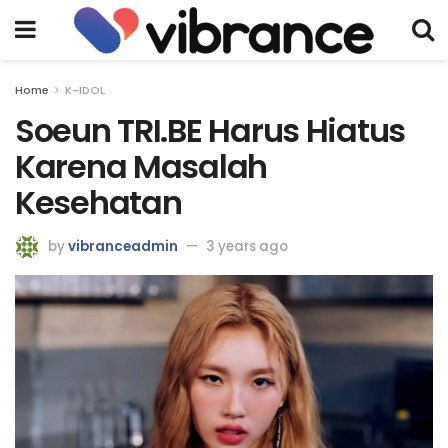
Home
K-IDOL
Soeun TRI.BE Harus Hiatus
Karena Masalah
Kesehatan
by
vibranceadmin
3 years ago