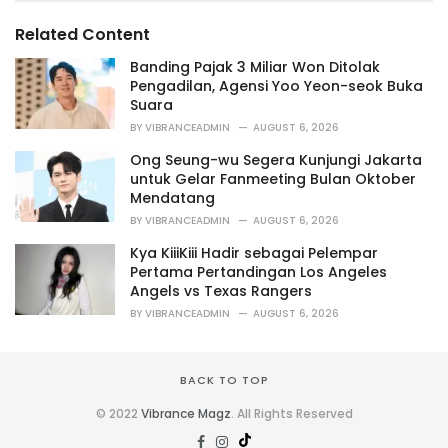
g
s
o
Related Content
:
r
i
Banding Pajak 3 Miliar Won Ditolak
e
Pengadilan, Agensi Yoo Yeon-seok Buka
s
Suara
:
BY
VIBRANCEADMIN
AUGUST 6, 2026
Ong Seung-wu Segera Kunjungi Jakarta
untuk Gelar Fanmeeting Bulan Oktober
Mendatang
BY
VIBRANCEADMIN
AUGUST 6, 2026
Kya KiiiKiii Hadir sebagai Pelempar
Pertama Pertandingan Los Angeles
Angels vs Texas Rangers
BY
VIBRANCEADMIN
AUGUST 6, 2026
BACK TO TOP
© 2022
Vibrance Magz
. All Rights Reserved