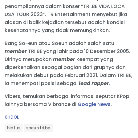
penampilannya dalam konser “TRI.BE VIDA LOCA
USA TOUR 2023”. TR Entertainment menyebut jika
alasan di balik kejadian tersebut adalah kondisi
kesehatannya yang tidak memungkinkan.
Bang So-eun atau Soeun adalah salah satu
member
TRI.BE yang lahir pada 10 Desember 2005.
Dirinya merupakan
member
keempat yang
diperkenalkan sebagai bagian dari grupnya dan
melakukan debut pada Februari 2021. Dalam TRI.BE,
ia menempati posisi sebagai
lead rapper
.
Vibers, temukan berbagai informasi seputar KPop
lainnya bersama Vibrance di
Google News
.
C
K-IDOL
a
T
t
hiatus
soeun tri.be
a
e
g