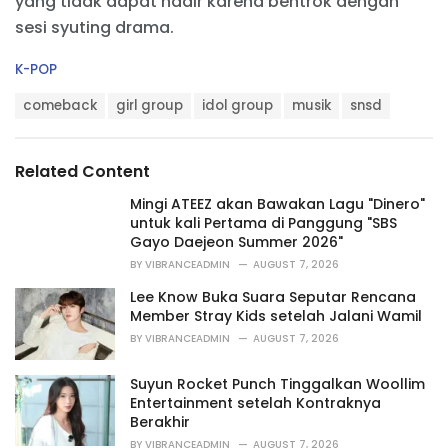
yang tidak dapat hadir karena bentrok dengan
sesi syuting drama.
C
K-POP
a
T
t
comeback
girl group
idol group
musik
snsd
a
e
g
g
s
o
Related Content
:
r
i
Mingi ATEEZ akan Bawakan Lagu "Dinero"
e
untuk kali Pertama di Panggung "SBS
s
Gayo Daejeon Summer 2026"
:
BY
VIBRANCEADMIN
AUGUST 7, 2026
Lee Know Buka Suara Seputar Rencana
Member Stray Kids setelah Jalani Wamil
BY
VIBRANCEADMIN
AUGUST 7, 2026
Suyun Rocket Punch Tinggalkan Woollim
Entertainment setelah Kontraknya
Berakhir
BY
VIBRANCEADMIN
AUGUST 7, 2026