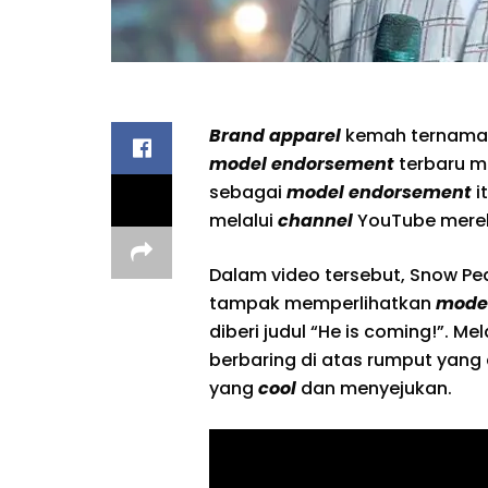
Brand apparel
kemah ternama 
model endorsement
terbaru m
sebagai
model endorsement
i
melalui
channel
YouTube mereka
Dalam video tersebut, Snow Pe
tampak memperlihatkan
mode
diberi judul “He is coming!”. Me
berbaring di atas rumput yang
yang
cool
dan menyejukan.