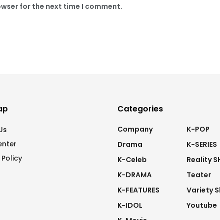
owser for the next time I comment.
ap
Categories
Company
K-POP
Us
enter
Drama
K-SERIES
 Policy
K-Celeb
Reality 
K-DRAMA
Teater
K-FEATURES
Variety 
K-IDOL
Youtube