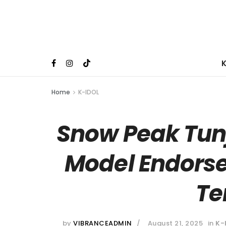
Home
K-IDOL
Snow Peak Tun
Model Endor
Te
by
VIBRANCEADMIN
August 21, 2025
in
K-