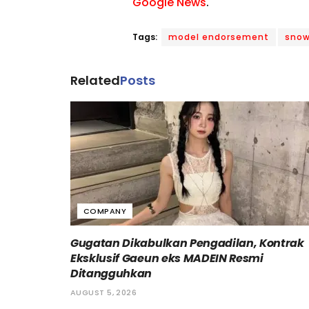
Google News
.
Tags:
model endorsement
snow
Related
Posts
COMPANY
Gugatan Dikabulkan Pengadilan, Kontrak
Eksklusif Gaeun eks MADEIN Resmi
Ditangguhkan
AUGUST 5, 2026