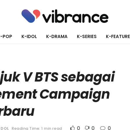
K-POP
K-IDOL
K-DRAMA
K-SERIES
K-FEATUR
juk V BTS sebagai
sement Campaign
rbaru
0
0
0
IDOL
Reading Time: 1 min read