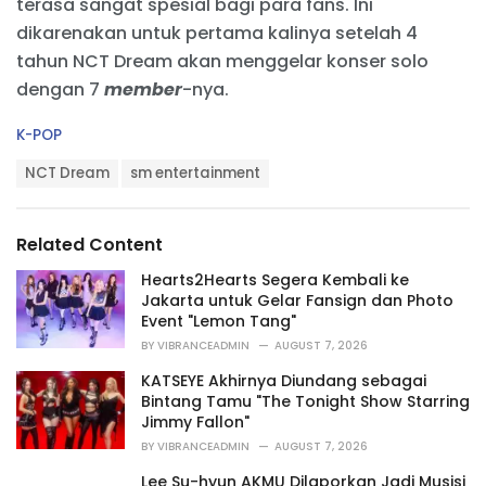
terasa sangat spesial bagi para fans. Ini
dikarenakan untuk pertama kalinya setelah 4
tahun NCT Dream akan menggelar konser solo
dengan 7
member
-nya.
C
K-POP
a
T
t
NCT Dream
sm entertainment
a
e
g
g
s
o
Related Content
:
r
i
Hearts2Hearts Segera Kembali ke
e
Jakarta untuk Gelar Fansign dan Photo
s
Event "Lemon Tang"
:
BY
VIBRANCEADMIN
AUGUST 7, 2026
KATSEYE Akhirnya Diundang sebagai
Bintang Tamu "The Tonight Show Starring
Jimmy Fallon"
BY
VIBRANCEADMIN
AUGUST 7, 2026
Lee Su-hyun AKMU Dilaporkan Jadi Musisi