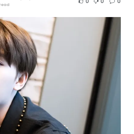
0
0
0
 read