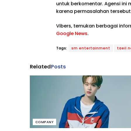
untuk berkomentar. Agensi ini
karena permasalahan tersebut 
Vibers, temukan berbagai info
Google News
.
Tags:
sm entertainment
taeil n
Related
Posts
COMPANY