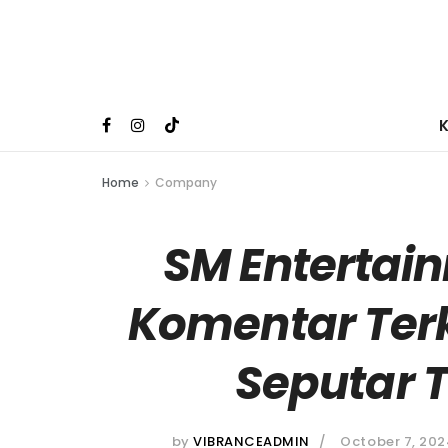
Home
Company
SM Entertain
Komentar Ter
Seputar T
by
VIBRANCEADMIN
October 7, 202