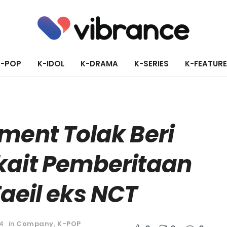
K-POP
K-IDOL
K-DRAMA
K-SERIES
K-FEATUR
ment Tolak Beri
kait Pemberitaan
aeil eks NCT
4
in
Company
,
K-POP