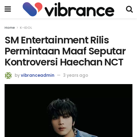
Home
K-IDOL
SM Entertainment Rilis
Permintaan Maaf Seputar
Kontroversi Haechan NCT
by
vibranceadmin
3 years ago