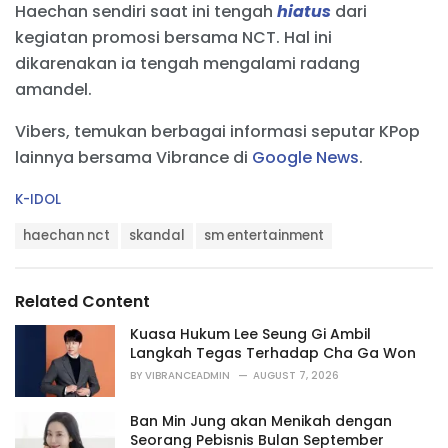
Haechan sendiri saat ini tengah
hiatus
dari
kegiatan promosi bersama NCT. Hal ini
dikarenakan ia tengah mengalami radang
amandel.
Vibers, temukan berbagai informasi seputar KPop
lainnya bersama Vibrance di
Google News
.
C
K-IDOL
a
T
t
haechan nct
skandal
sm entertainment
a
e
g
g
s
o
Related Content
:
r
i
Kuasa Hukum Lee Seung Gi Ambil
e
Langkah Tegas Terhadap Cha Ga Won
s
BY
VIBRANCEADMIN
AUGUST 7, 2026
:
Ban Min Jung akan Menikah dengan
Seorang Pebisnis Bulan September