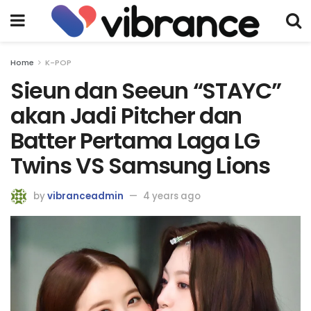
Home
K-POP
Sieun dan Seeun “STAYC”
akan Jadi Pitcher dan
Batter Pertama Laga LG
Twins VS Samsung Lions
by
vibranceadmin
4 years ago