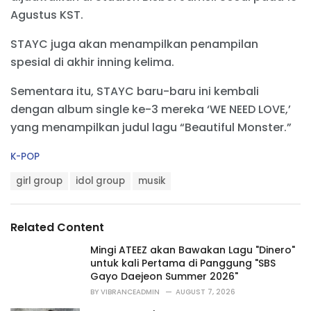
Agustus KST.
STAYC juga akan menampilkan penampilan
spesial di akhir inning kelima.
Sementara itu, STAYC baru-baru ini kembali
dengan album single ke-3 mereka ‘WE NEED LOVE,’
yang menampilkan judul lagu “Beautiful Monster.”
C
K-POP
a
T
t
girl group
idol group
musik
a
e
g
g
s
o
Related Content
:
r
i
Mingi ATEEZ akan Bawakan Lagu "Dinero"
e
untuk kali Pertama di Panggung "SBS
s
Gayo Daejeon Summer 2026"
:
BY
VIBRANCEADMIN
AUGUST 7, 2026