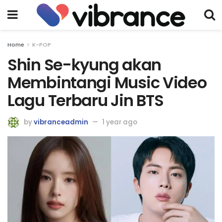
Home
K-POP
Shin Se-kyung akan
Membintangi Music Video
Lagu Terbaru Jin BTS
by
vibranceadmin
1 year ago