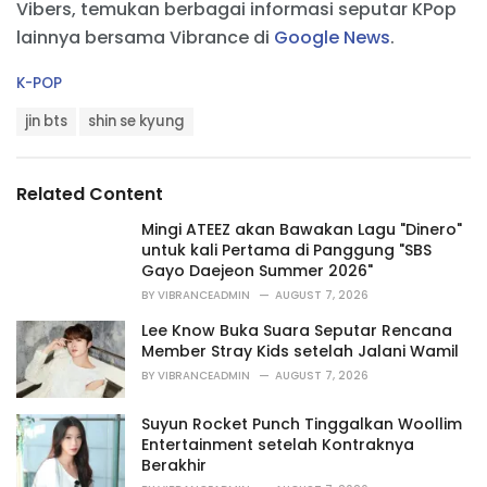
Vibers, temukan berbagai informasi seputar KPop
lainnya bersama Vibrance di
Google News
.
C
K-POP
a
T
t
jin bts
shin se kyung
a
e
g
g
s
o
Related Content
:
r
i
Mingi ATEEZ akan Bawakan Lagu "Dinero"
e
untuk kali Pertama di Panggung "SBS
s
Gayo Daejeon Summer 2026"
:
BY
VIBRANCEADMIN
AUGUST 7, 2026
Lee Know Buka Suara Seputar Rencana
Member Stray Kids setelah Jalani Wamil
BY
VIBRANCEADMIN
AUGUST 7, 2026
Suyun Rocket Punch Tinggalkan Woollim
Entertainment setelah Kontraknya
Berakhir