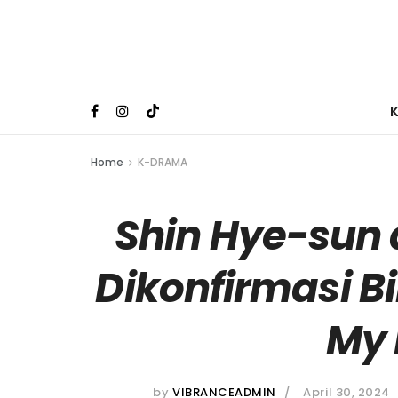
Home
K-DRAMA
Shin Hye-sun 
Dikonfirmasi B
My 
by
VIBRANCEADMIN
April 30, 2024