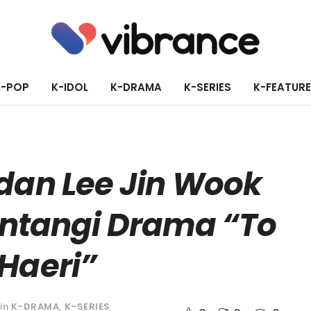
K-POP
K-IDOL
K-DRAMA
K-SERIES
K-FEATUR
dan Lee Jin Wook
intangi Drama “To
Haeri”
in
K-DRAMA
,
K-SERIES