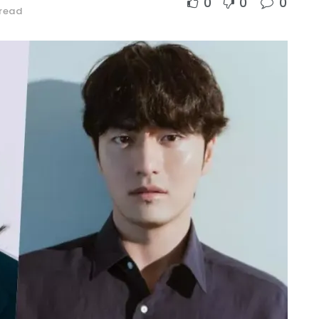
0
0
0
 read