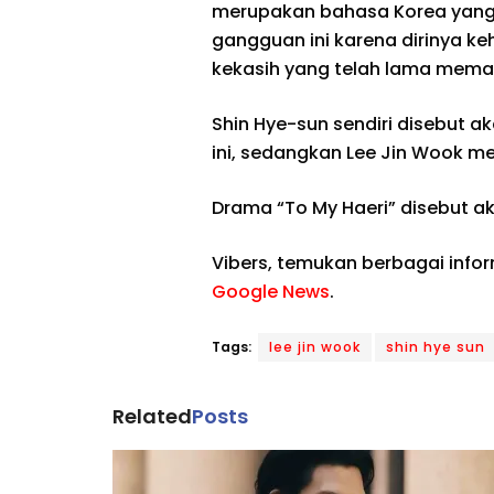
merupakan bahasa Korea yang m
gangguan ini karena dirinya keh
kekasih yang telah lama memac
Shin Hye-sun sendiri disebut
ini, sedangkan Lee Jin Wook 
Drama “To My Haeri” disebut a
Vibers, temukan berbagai info
Google News
.
Tags:
lee jin wook
shin hye sun
Related
Posts