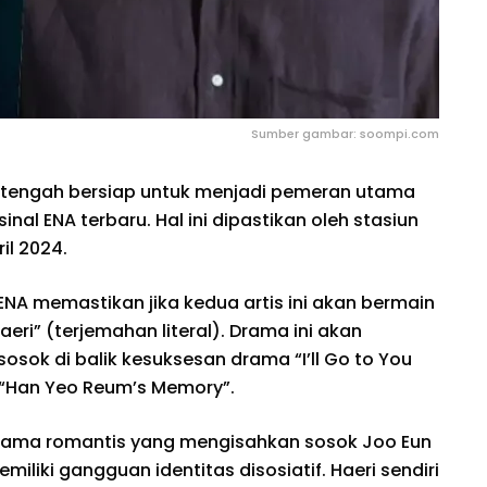
Sumber gambar: soompi.com
k tengah bersiap untuk menjadi pemeran utama
al ENA terbaru. Hal ini dipastikan oleh stasiun
il 2024.
 ENA memastikan jika kedua artis ini akan bermain
eri” (terjemahan literal). Drama ini akan
osok di balik kesuksesan drama “I’ll Go to You
 “Han Yeo Reum’s Memory”.
drama romantis yang mengisahkan sosok Joo Eun
liki gangguan identitas disosiatif. Haeri sendiri