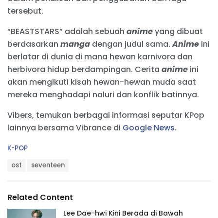
tersebut.
“BEASTSTARS” adalah sebuah
anime
yang dibuat
berdasarkan
manga
dengan judul sama.
Anime
ini
berlatar di dunia di mana hewan karnivora dan
herbivora hidup berdampingan. Cerita
anime
ini
akan mengikuti kisah hewan-hewan muda saat
mereka menghadapi naluri dan konflik batinnya.
Vibers, temukan berbagai informasi seputar KPop
lainnya bersama Vibrance di
Google News
.
C
K-POP
a
T
t
ost
seventeen
a
e
g
g
s
o
Related Content
:
r
i
Lee Dae-hwi Kini Berada di Bawah
e