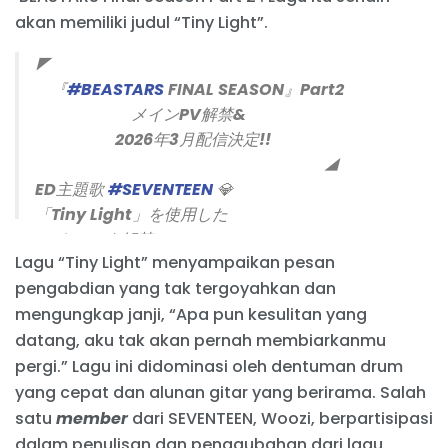
akan memiliki judul “Tiny Light”.
◤
『
#BEASTARS
FINAL SEASON』Part2
メインPV解禁&
2026年3月配信決定!!
◢
ED主題歌
#SEVENTEEN
💎
「Tiny Light」を使用した
メインPVを解禁✨
Lagu “Tiny Light” menyampaikan pesan
pengabdian yang tak tergoyahkan dan
そして、2026年3月Netflixにて独占配信が決定✨
mengungkap janji, “Apa pun kesulitan yang
ぜひご期待ください！✨
#bstanime
pic.twitter.com/VLmGUPdR1y
datang, aku tak akan pernah membiarkanmu
pergi.” Lagu ini didominasi oleh dentuman drum
— アニメ「BEASTARS〈ビースターズ〉」
yang cepat dan alunan gitar yang berirama. Salah
(@bst_anime)
December 21, 2025
satu
member
dari SEVENTEEN, Woozi, berpartisipasi
dalam penulisan dan penggubahan dari lagu