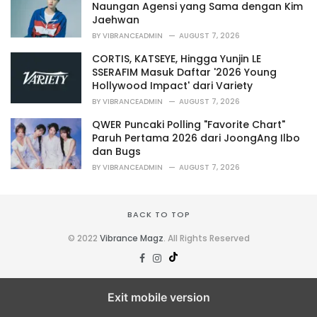
Naungan Agensi yang Sama dengan Kim
s
Jaehwan
:
BY
VIBRANCEADMIN
AUGUST 7, 2026
CORTIS, KATSEYE, Hingga Yunjin LE
SSERAFIM Masuk Daftar '2026 Young
Hollywood Impact' dari Variety
BY
VIBRANCEADMIN
AUGUST 7, 2026
QWER Puncaki Polling "Favorite Chart"
Paruh Pertama 2026 dari JoongAng Ilbo
dan Bugs
BY
VIBRANCEADMIN
AUGUST 7, 2026
BACK TO TOP
© 2022
Vibrance Magz
. All Rights Reserved
Exit mobile version