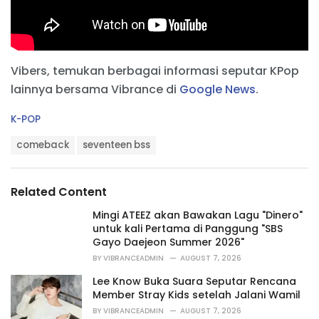
Vibers, temukan berbagai informasi seputar KPop
lainnya bersama Vibrance di
Google News
.
C
K-POP
a
T
t
comeback
seventeen bss
a
e
g
g
s
o
Related Content
:
r
i
Mingi ATEEZ akan Bawakan Lagu "Dinero"
e
untuk kali Pertama di Panggung "SBS
s
Gayo Daejeon Summer 2026"
:
BY
VIBRANCEADMIN
AUGUST 7, 2026
Lee Know Buka Suara Seputar Rencana
Member Stray Kids setelah Jalani Wamil
BY
VIBRANCEADMIN
AUGUST 7, 2026