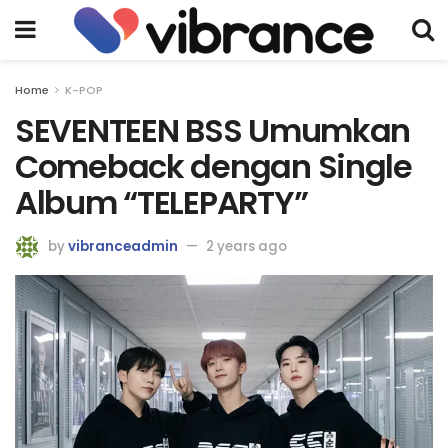
Home
K-POP
SEVENTEEN BSS Umumkan
Comeback dengan Single
Album “TELEPARTY”
by
vibranceadmin
2 years ago