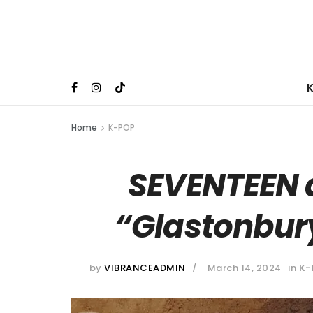
Home
K-POP
SEVENTEEN 
“Glastonbury
by
VIBRANCEADMIN
March 14, 2024
in
K-