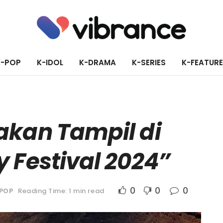
K-POP
K-IDOL
K-DRAMA
K-SERIES
K-FEATUR
akan Tampil di
 Festival 2024”
0
0
0
POP
Reading Time: 1 min read