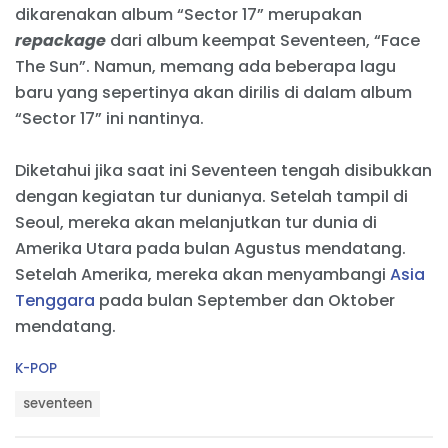
dikarenakan album “Sector 17” merupakan
repackage
dari album keempat Seventeen, “Face
The Sun”. Namun, memang ada beberapa lagu
baru yang sepertinya akan dirilis di dalam album
“Sector 17” ini nantinya.
Diketahui jika saat ini Seventeen tengah disibukkan
dengan kegiatan tur dunianya. Setelah tampil di
Seoul, mereka akan melanjutkan tur dunia di
Amerika Utara pada bulan Agustus mendatang.
Setelah Amerika, mereka akan menyambangi
Asia
Tenggara
pada bulan September dan Oktober
mendatang.
C
K-POP
a
T
t
seventeen
a
e
g
g