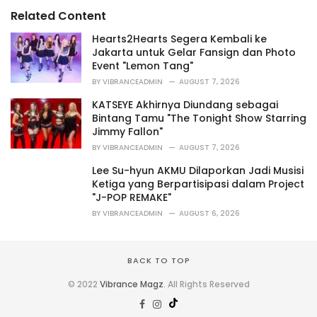
s
o
Related Content
:
r
i
Hearts2Hearts Segera Kembali ke
e
Jakarta untuk Gelar Fansign dan Photo
s
Event "Lemon Tang"
:
BY
VIBRANCEADMIN
AUGUST 7, 2026
KATSEYE Akhirnya Diundang sebagai
Bintang Tamu "The Tonight Show Starring
Jimmy Fallon"
BY
VIBRANCEADMIN
AUGUST 7, 2026
Lee Su-hyun AKMU Dilaporkan Jadi Musisi
Ketiga yang Berpartisipasi dalam Project
"J-POP REMAKE"
BY
VIBRANCEADMIN
AUGUST 6, 2026
BACK TO TOP
© 2022
Vibrance Magz
. All Rights Reserved