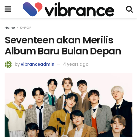
Home
K-POP
Seventeen akan Merilis
Album Baru Bulan Depan
by
vibranceadmin
4 years ago