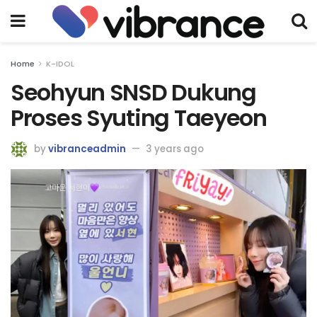
Home
K-IDOL
Seohyun SNSD Dukung
Proses Syuting Taeyeon
by
vibranceadmin
3 years ago