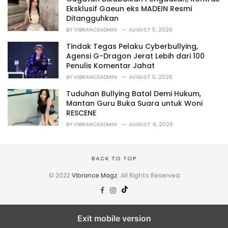
e
Eksklusif Gaeun eks MADEIN Resmi
s
Ditangguhkan
:
BY
VIBRANCEADMIN
AUGUST 5, 2026
Tindak Tegas Pelaku Cyberbullying,
Agensi G-Dragon Jerat Lebih dari 100
Penulis Komentar Jahat
BY
VIBRANCEADMIN
AUGUST 5, 2026
Tuduhan Bullying Batal Demi Hukum,
Mantan Guru Buka Suara untuk Woni
RESCENE
BY
VIBRANCEADMIN
AUGUST 4, 2026
BACK TO TOP
© 2022
Vibrance Magz
. All Rights Reserved
Exit mobile version