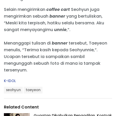
Selain mengirimkan
coffee cart
Seohyun juga
mengirimkan sebuah
banner
yang bertuliskan,
“Meski kita terpisah, hatiku selalu bersama. Aku
sangat menyayangimu
unnie
,”.
Menanggapi tulisan di
banner
tersebut, Taeyeon
menulis, “Terima kasih kepada Seohyunnie,”.
Ucapan tersebut ia sampaikan sambil
mengunggah sebuah foto di mana ia tampak
tersenyum.
C
K-IDOL
a
T
t
seohyun
taeyeon
a
e
g
g
s
o
Related Content
:
r
i
Gugatan Dikabulkan Pengadilan, Kontrak